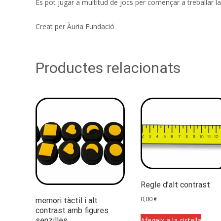
Es pot jugar a multitud de jocs per començar a treballar la i
Creat per Àuria Fundació
Productes relacionats
Regle d’alt contrast
0,00
€
memori tàctil i alt
contrast amb figures
Afegeix a la cistella
senzilles