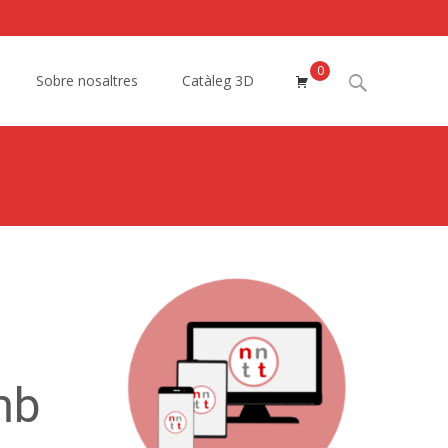
0
Search
Sobre nosaltres
Catàleg 3D
for:
mb