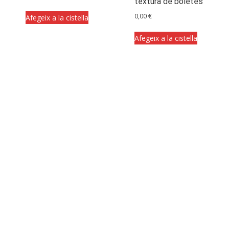
textura de boletes
0,00
€
Afegeix a la cistella
Afegeix a la cistella