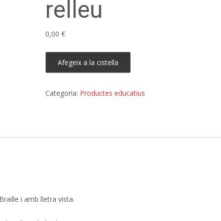
relleu
0,00
€
quantitat
Afegeix a la cistella
de
Joc
Categoria:
Productes educatius
de
cartes
amb
relleu
ille i amb lletra vista.