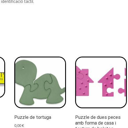
dentificació tàctil.
Puzzle de tortuga
Puzzle de dues peces
amb forma de casa i
0,00
€