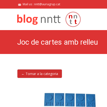
Mail us : nntt@auriagrup.cat
Joc de cartes amb relleu
← Tornar a la categoria