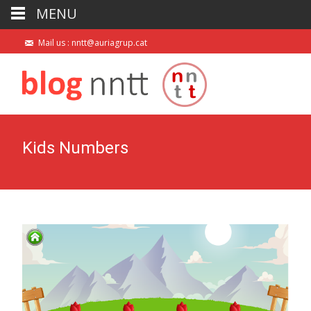
MENU
Mail us : nntt@auriagrup.cat
Kids Numbers