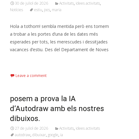
30 de juliol de 2026
Activitats
,
idees activitats
,
Notícies
estiu
,
jocs
,
maria
Hola a tothom! sembla mentida però ens tornem
a trobar a les portes d’una de les dates més
esperades per tots, les merescudes i dessitjades
vacances d’estiu. Des del Departament de Noves
Read More…
Leave a comment
posem a prova la IA
d’Autodraw amb els nostres
dibuixos.
27 de juliol de 2026
Activitats
,
idees activitats
autodraw
,
dibuixar
,
google
,
ia