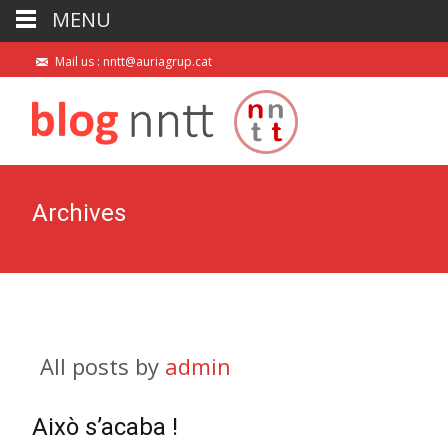
MENU
Mail us : nntt@auriagrup.cat
Archives
All posts by
admin
Això s’acaba !