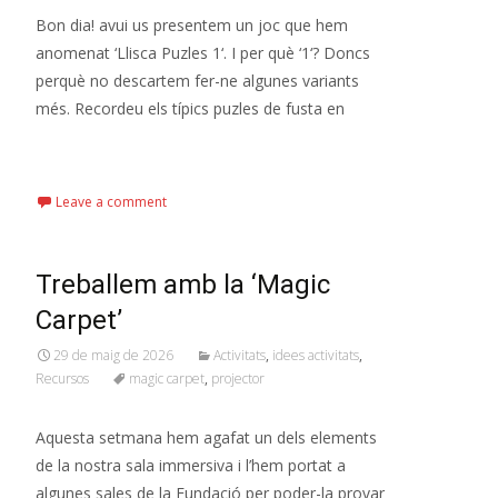
Bon dia! avui us presentem un joc que hem
anomenat ‘Llisca Puzles 1‘. I per què ‘1‘? Doncs
perquè no descartem fer-ne algunes variants
més. Recordeu els típics puzles de fusta en
Read More…
Leave a comment
Treballem amb la ‘Magic
Carpet’
29 de maig de 2026
Activitats
,
idees activitats
,
Recursos
magic carpet
,
projector
Aquesta setmana hem agafat un dels elements
de la nostra sala immersiva i l’hem portat a
algunes sales de la Fundació per poder-la provar