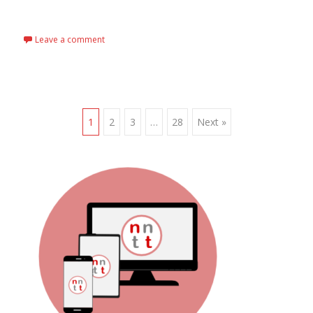
Read More…
Leave a comment
Posts
1
2
3
…
28
Next »
navigation