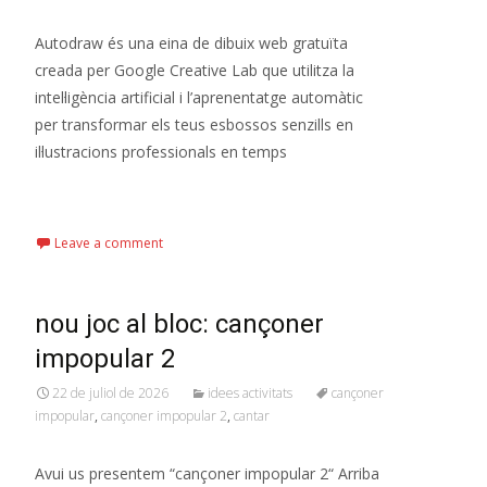
Autodraw és una eina de dibuix web gratuïta
creada per Google Creative Lab que utilitza la
intel·ligència artificial i l’aprenentatge automàtic
per transformar els teus esbossos senzills en
il·lustracions professionals en temps
Read More…
Leave a comment
nou joc al bloc: cançoner
impopular 2
22 de juliol de 2026
idees activitats
cançoner
impopular
,
cançoner impopular 2
,
cantar
Avui us presentem “cançoner impopular 2“ Arriba