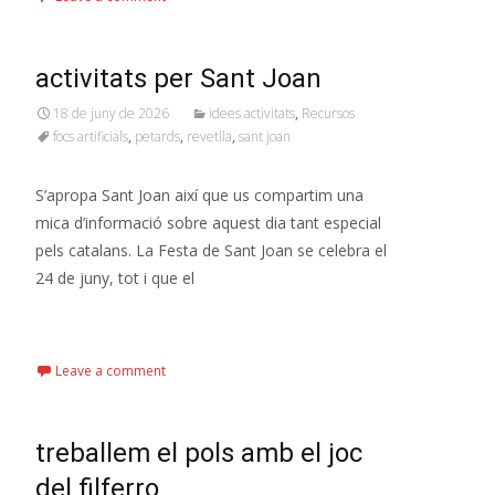
activitats per Sant Joan
18 de juny de 2026
idees activitats
,
Recursos
focs artificials
,
petards
,
revetlla
,
sant joan
S’apropa Sant Joan així que us compartim una
mica d’informació sobre aquest dia tant especial
pels catalans. La Festa de Sant Joan se celebra el
24 de juny, tot i que el
Read More…
Leave a comment
treballem el pols amb el joc
del filferro