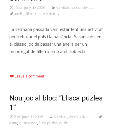
15 de juny de 2026
Activitats
,
idees activitats
anella
,
filferro
,
makey makey
La setmana passada vam estar fent una activitat
per treballar el pols i la paciència. Basant-nos en
el clàssic joc de passar una anella per un
recorregut de filferro amb amb l’objectiu
Read More…
Leave a comment
Nou joc al bloc: “Llisca puzles
1”
8 de juny de 2026
Activitats
,
idees activitats
estiu
,
il·lustracions
,
llisca puzles
,
puzle