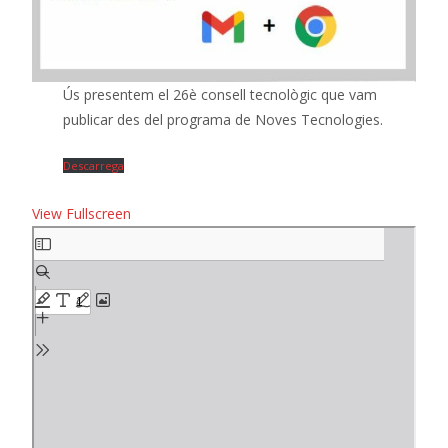
Ús presentem el 26è consell tecnològic que vam
publicar des del programa de Noves Tecnologies.
Descarrega
View Fullscreen
Skip
to
PDF
content