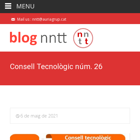
MENU
Mail us : nntt@auriagrup.cat
Consell Tecnològic núm. 26
6 de maig de 2021