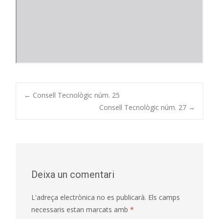
Post
←
Consell Tecnològic núm. 25
Consell Tecnològic núm. 27
→
navigation
Deixa un comentari
L'adreça electrònica no es publicarà.
Els camps
necessaris estan marcats amb
*