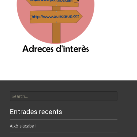
Search
for:
Entrades recents
Això s’acaba !