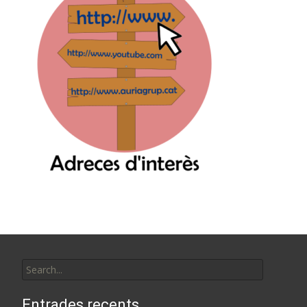
Search
for:
Entrades recents