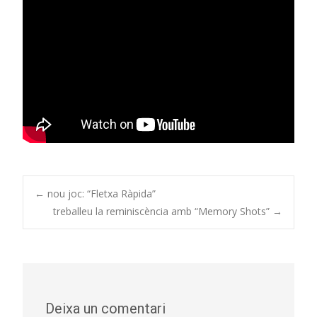
Post
←
nou joc: “Fletxa Ràpida”
treballeu la reminiscència amb “Memory Shots”
→
navigation
Deixa un comentari