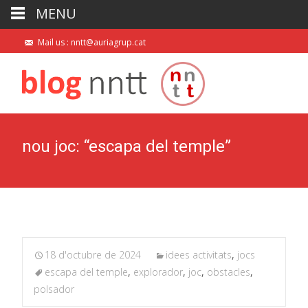
MENU
Mail us : nntt@auriagrup.cat
nou joc: “escapa del temple”
18 d'octubre de 2024
idees activitats
,
jocs
escapa del temple
,
explorador
,
joc
,
obstacles
,
polsador