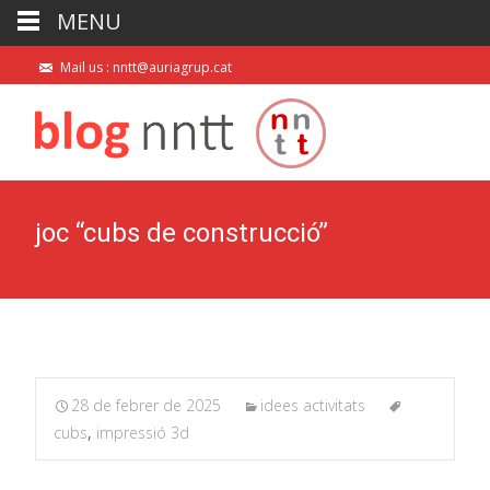
MENU
Mail us : nntt@auriagrup.cat
joc “cubs de construcció”
28 de febrer de 2025
idees activitats
cubs
,
impressió 3d