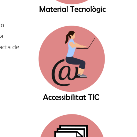
no
a.
acta de