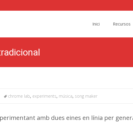
Skip
to
Inici
Recursos
content
radicional
chrome lab
,
experiments
,
música
,
song maker
erimentant amb dues eines en línia per gener