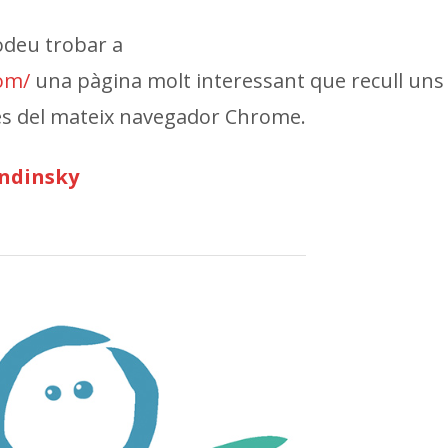
odeu trobar a
om/
una pàgina molt interessant que recull uns
es del mateix navegador Chrome.
ndinsky