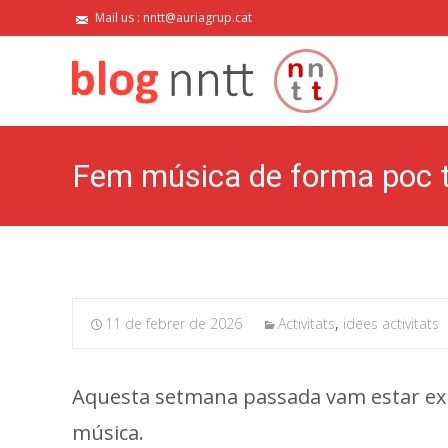
Mail us : nntt@auriagrup.cat
Fem música de forma poc t
11 de febrer de 2026
Activitats
,
idees activitats
Aquesta setmana passada vam estar exp
música.