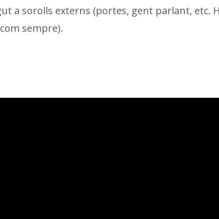
gut a sorolls externs (portes, gent parlant, etc.
, com sempre).