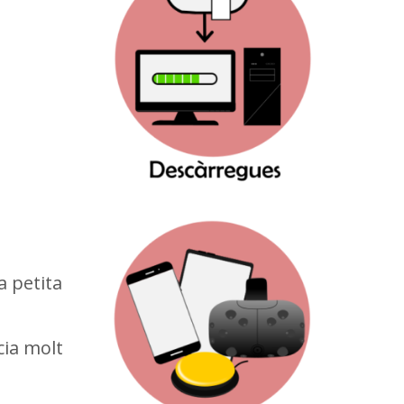
a petita
cia molt