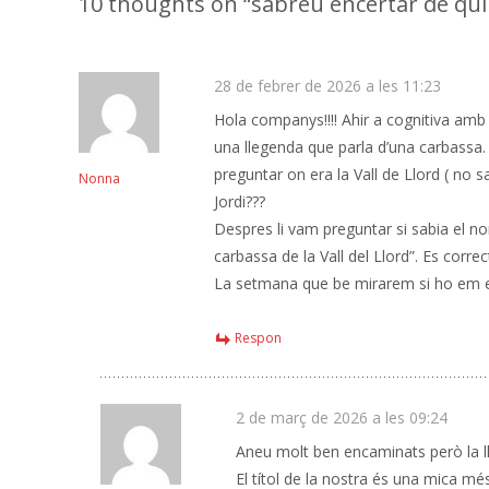
10 thoughts on “
sabreu encertar de qui
28 de febrer de 2026 a les 11:23
Hola companys!!!! Ahir a cognitiva amb 
una llegenda que parla d’una carbassa. 
preguntar on era la Vall de Llord ( no
Nonna
Jordi???
Despres li vam preguntar si sabia el nom
carbassa de la Vall del Llord”. Es correc
La setmana que be mirarem si ho em e
Respon
2 de març de 2026 a les 09:24
Aneu molt ben encaminats però la lle
El títol de la nostra és una mica més