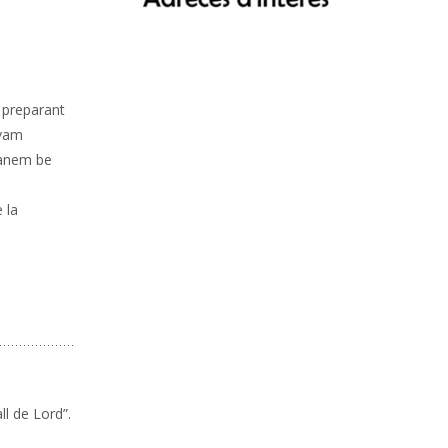
a preparant
 vam
 anem be
 la
ll de Lord”.