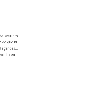
nda. Avui em
a de que hi
 llegendes….
perem haver