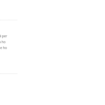
i per
a ho
ue ho