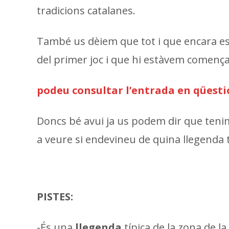
tradicions catalanes.
També us dèiem que tot i que encara esta
del primer joc i que hi estàvem començan
podeu consultar l’entrada en qüesti
Doncs bé avui ja us podem dir que tenim
a veure si endevineu de quina llegenda t
PISTES:
-És una
llegenda
típica de la zona de la