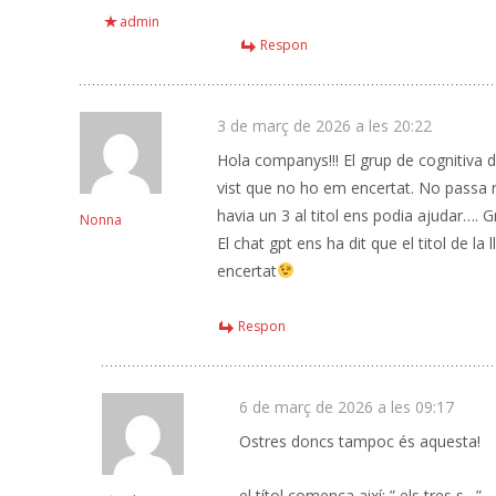
admin
Respon
3 de març de 2026 a les 20:22
Hola companys!!! El grup de cognitiva de
vist que no ho em encertat. No passa re
havia un 3 al titol ens podia ajudar…. 
Nonna
El chat gpt ens ha dit que el titol de la
encertat
Respon
6 de març de 2026 a les 09:17
Ostres doncs tampoc és aquesta!
el títol comença així: ” els tres s…”