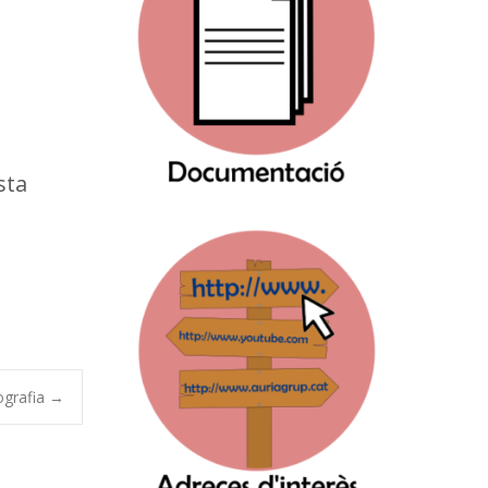
sta
ografia
→