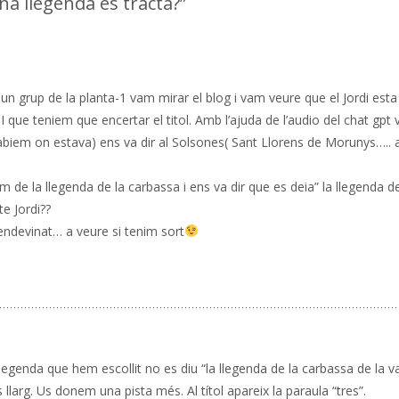
na llegenda es tracta?
”
un grup de la planta-1 vam mirar el blog i vam veure que el Jordi est
I que teniem que encertar el titol. Amb l’ajuda de l’audio del chat gpt
 sabiem on estava) ens va dir al Solsones( Sant Llorens de Morunys…..
 de la llegenda de la carbassa i ens va dir que es deia” la llegenda de
te Jordi??
ndevinat… a veure si tenim sort
genda que hem escollit no es diu “la llegenda de la carbassa de la va
 llarg. Us donem una pista més. Al títol apareix la paraula “tres”.