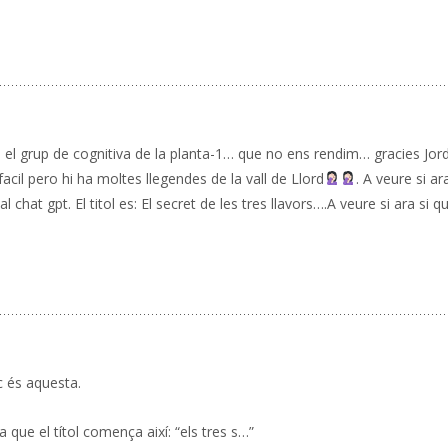
el grup de cognitiva de la planta-1… que no ens rendim… gracies Jord
acil pero hi ha moltes llegendes de la vall de Llord
. A veure si ar
hat gpt. El titol es: El secret de les tres llavors….A veure si ara si q
 és aquesta.
 que el títol comença així: “els tres s…”