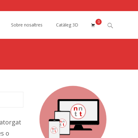
0
Search
Sobre nosaltres
Catàleg 3D
for:
atorgat
es o