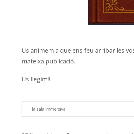
Us animem a que ens feu arribar les vo
mateixa publicació.
Us llegim!!
Post
←
la sala immersiva
navigation