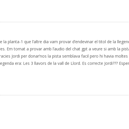
 la planta-1 que l’altre dia vam provar d’endevinar el titol de la llege
s. Em tornat a provar amb l’audio del chat gpt a veure si amb la pist
Gracies Jordi per donar’nos la pista semblava facil pero hi havia moltes
 llegenda era: Les 3 llavors de la vall de Llord. Es correcte Jordi??? Es