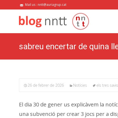
Mail us : nntt@auriagrup.cat
sabreu encertar de quina ll
26 de febrer de 2026
Notícies
els tres sav
El dia 30 de gener us explicàvem la notíc
una subvenció per crear 3 jocs per a di