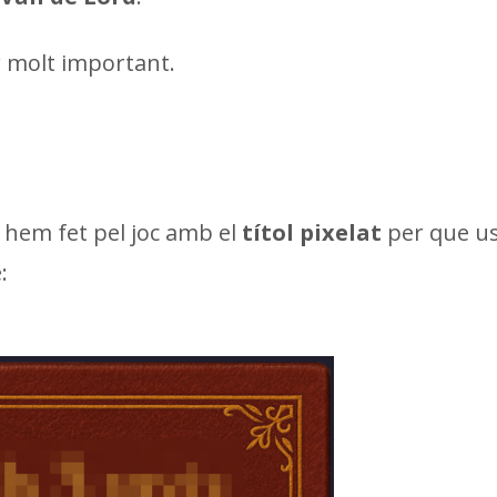
r molt important.
 hem fet pel joc amb el
títol pixelat
per que u
: