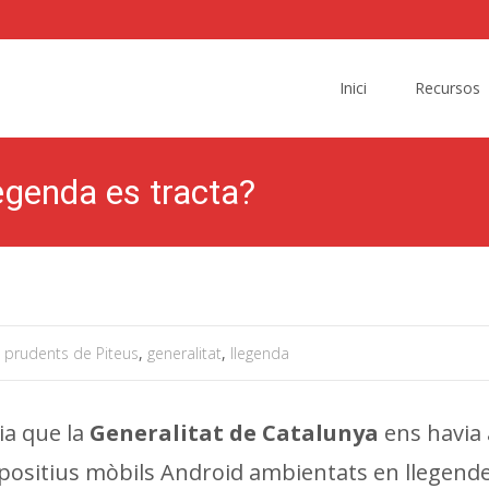
Skip
to
Inici
Recursos
content
egenda es tracta?
is prudents de Piteus
,
generalitat
,
llegenda
ia que la
Generalitat
de Catalunya
ens havia 
spositius mòbils Android ambientats en llegend