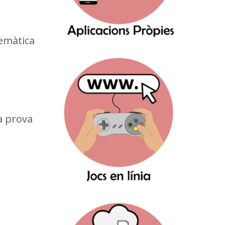
temàtica
a prova