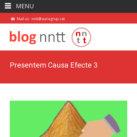
MENU
Mail us : nntt@auriagrup.cat
Presentem Causa Efecte 3