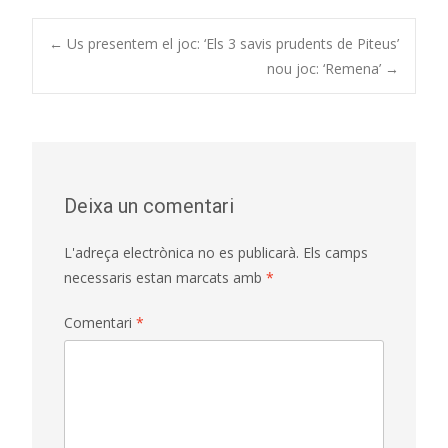
Post
←
Us presentem el joc: ‘Els 3 savis prudents de Piteus’
nou joc: ‘Remena’
→
navigation
Deixa un comentari
L'adreça electrònica no es publicarà.
Els camps
necessaris estan marcats amb
*
Comentari
*