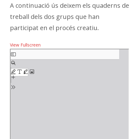
A continuació ús deixem els quaderns de
treball dels dos grups que han
participat en el procés creatiu.
View Fullscreen
Skip
to
PDF
content