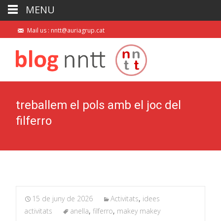
MENU
Mail us : nntt@auriagrup.cat
treballem el pols amb el joc del
filferro
15 de juny de 2026
Activitats
,
idees
activitats
anella
,
filferro
,
makey makey