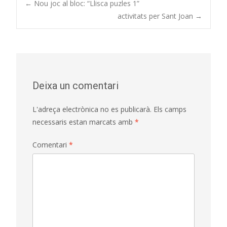
Post
←
Nou joc al bloc: “Llisca puzles 1”
activitats per Sant Joan
→
navigation
Deixa un comentari
L'adreça electrònica no es publicarà.
Els camps
necessaris estan marcats amb
*
Comentari
*