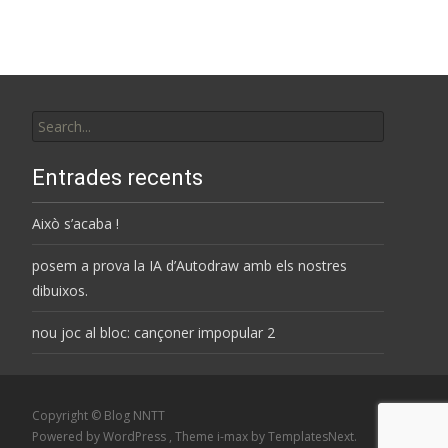
Search
for:
Entrades recents
Això s’acaba !
posem a prova la IA d’Autodraw amb els nostres
dibuixos.
nou joc al bloc: cançoner impopular 2
Copyright © Blog NNTT
Powered by WordPress
, Theme
i-max
by TemplatesNext.