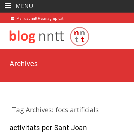
MENU
Mail us : nntt@auriagrup.cat
Archives
Tag Archives: focs artificials
activitats per Sant Joan