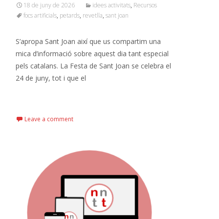
18 de juny de 2026
idees activitats
,
Recursos
focs artificials
,
petards
,
revetlla
,
sant joan
S’apropa Sant Joan així que us compartim una
mica d’informació sobre aquest dia tant especial
pels catalans. La Festa de Sant Joan se celebra el
24 de juny, tot i que el
Read More…
Leave a comment