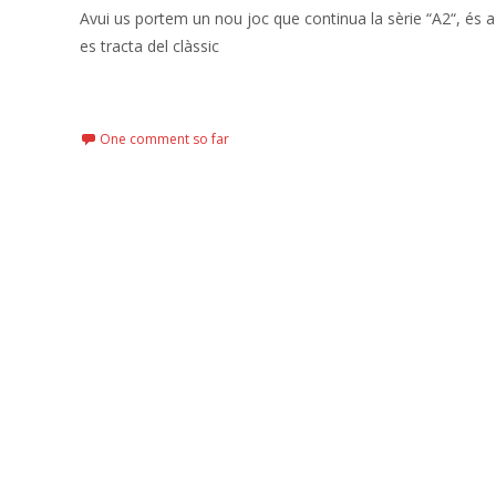
Avui us portem un nou joc que continua la sèrie “A2“, és a
es tracta del clàssic
Read More…
One comment so far