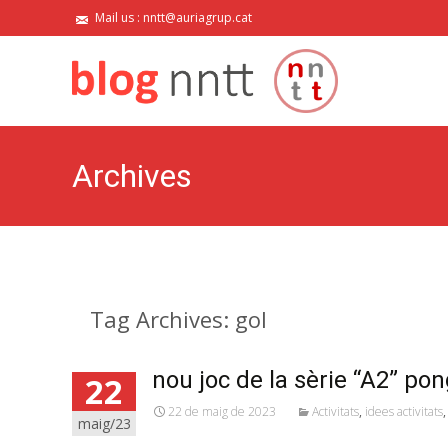
Mail us : nntt@auriagrup.cat
Archives
Tag Archives: gol
nou joc de la sèrie “A2” po
22
22 de maig de 2023
Activitats
,
idees activitats
maig/23