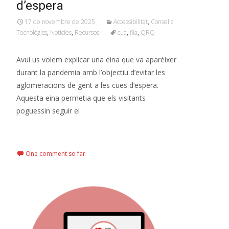
d’espera
17 de novembre de 2025
Accessibilitat
,
Consells
Tecnològics
,
Notícies
,
Recursos
cua
,
fila
,
QRQ
Avui us volem explicar una eina que va aparèixer
durant la pandemia amb l’objectiu d’evitar les
aglomeracions de gent a les cues d’espera.
Aquesta eina permetia que els visitants
poguessin seguir el
Read More…
One comment so far