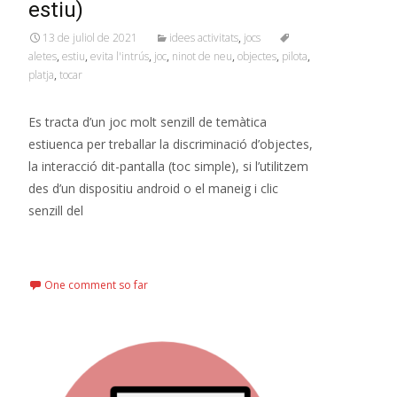
estiu)
13 de juliol de 2021
idees activitats
,
jocs
aletes
,
estiu
,
evita l'intrús
,
joc
,
ninot de neu
,
objectes
,
pilota
,
platja
,
tocar
Es tracta d’un joc molt senzill de temàtica
estiuenca per treballar la discriminació d’objectes,
la interacció dit-pantalla (toc simple), si l’utilitzem
des d’un dispositiu android o el maneig i clic
senzill del
Read More…
One comment so far