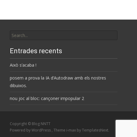
Search
for:
Entrades recents
Això s’acaba !
posem a prova la IA d’Autodraw amb els nostres
dibuixos.
nou joc al bloc: cançoner impopular 2
Copyright © Blog NNTT
Powered by WordPress
, Theme
i-max
by TemplatesNext.