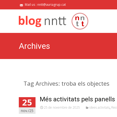
Mail us : nntt@auriagrup.cat
Archives
Tag Archives: troba els objectes
Més activitats pels panells 
25
25 de novembre de 2025
idees activitats
,
Rec
nov./25