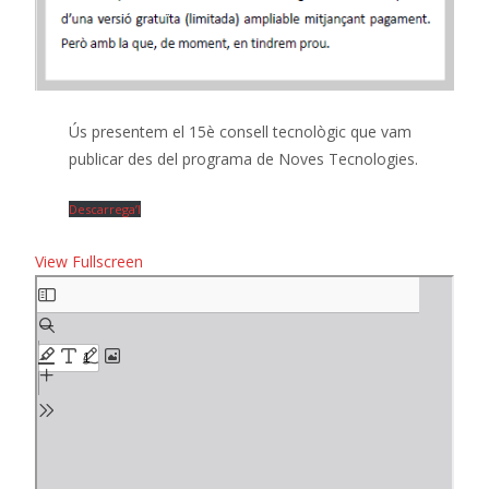
Ús presentem el 15è consell tecnològic que vam
publicar des del programa de Noves Tecnologies.
Descarrega’l
View Fullscreen
Skip
to
PDF
content