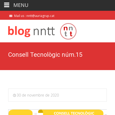
MENU
Mail us : nntt@auriagrup.cat
Consell Tecnològic núm.15
30 de novembre de 2020