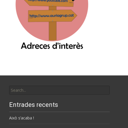
Search
for:
Entrades recents
Això s’acaba !