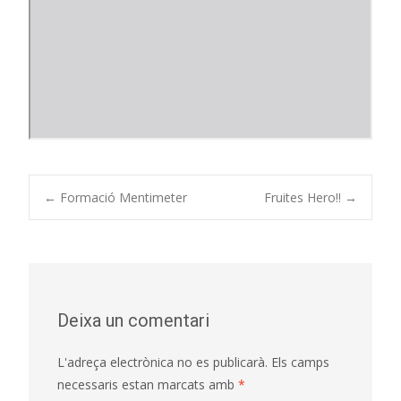
Post
←
Formació Mentimeter
Fruites Hero!!
→
navigation
Deixa un comentari
L'adreça electrònica no es publicarà.
Els camps
necessaris estan marcats amb
*