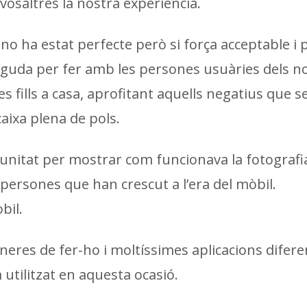
osaltres la nostra experiència.
no ha estat perfecte però si força acceptable i 
tinguda per fer amb les persones usuàries dels n
res fills a casa, aprofitant aquells negatius que 
aixa plena de pols.
nitat per mostrar com funcionava la fotografia 
 persones que han crescut a l’era del mòbil.
bil.
eres de fer-ho i moltíssimes aplicacions difere
utilitzat en aquesta ocasió.