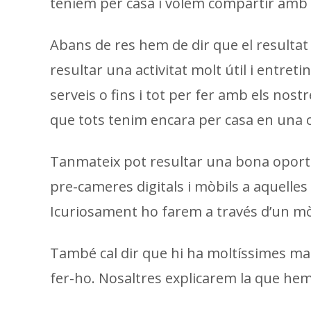
teniem per casa i volem compartir amb v
Abans de res hem de dir que el resultat 
resultar una activitat molt útil i entre
serveis o fins i tot per fer amb els nost
que tots tenim encara per casa en una c
Tanmateix pot resultar una bona oportu
pre-cameres digitals i mòbils a aquelles
Icuriosament ho farem a través d’un mò
També cal dir que hi ha moltíssimes man
fer-ho. Nosaltres explicarem la que hem 