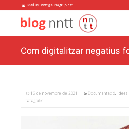
Mail us : nntt@auriagrup.cat
Com digitalitzar negatius f
16 de novembre de 2021
Documentació
,
idees 
fotografic