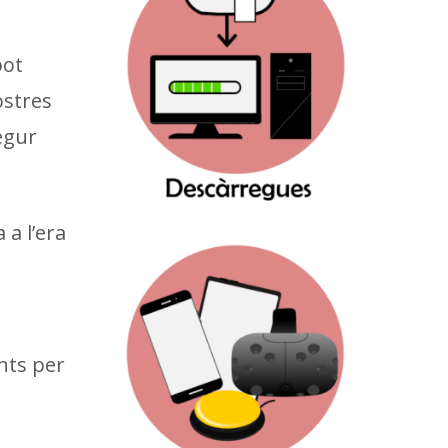
pot
ostres
segur
a l’era
nts per