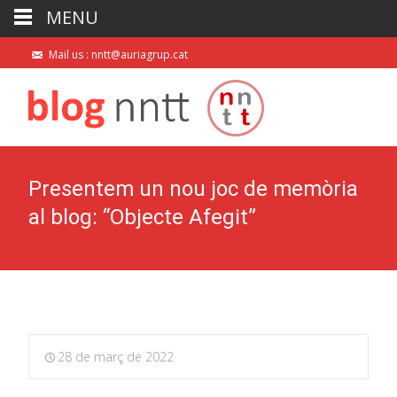
MENU
Mail us : nntt@auriagrup.cat
Presentem un nou joc de memòria
al blog: “Objecte Afegit”
28 de març de 2022