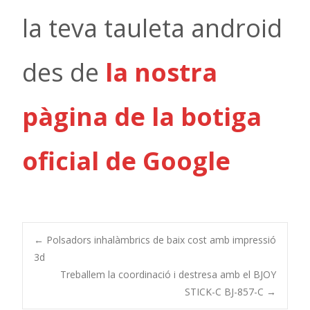
la teva tauleta android
des de
la nostra
pàgina de la botiga
oficial de Google
Post
←
Polsadors inhalàmbrics de baix cost amb impressió
3d
Treballem la coordinació i destresa amb el BJOY
navigation
STICK-C BJ-857-C
→