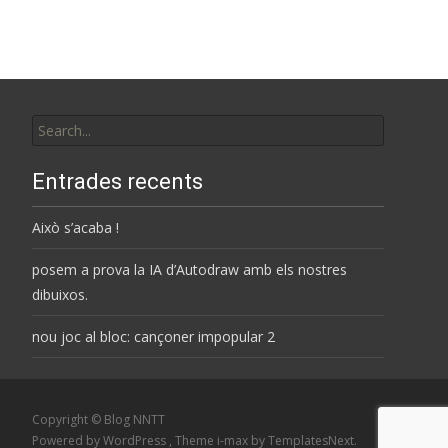
Search
for:
Entrades recents
Això s’acaba !
posem a prova la IA d’Autodraw amb els nostres
dibuixos.
nou joc al bloc: cançoner impopular 2
Copyright © Blog NNTT
Powered by WordPress
, Theme
i-max
by TemplatesNext.