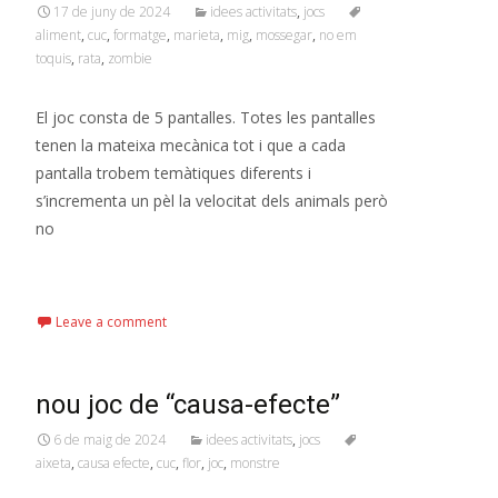
17 de juny de 2024
idees activitats
,
jocs
aliment
,
cuc
,
formatge
,
marieta
,
mig
,
mossegar
,
no em
toquis
,
rata
,
zombie
El joc consta de 5 pantalles. Totes les pantalles
tenen la mateixa mecànica tot i que a cada
pantalla trobem temàtiques diferents i
s’incrementa un pèl la velocitat dels animals però
no
Read More…
Leave a comment
nou joc de “causa-efecte”
6 de maig de 2024
idees activitats
,
jocs
aixeta
,
causa efecte
,
cuc
,
flor
,
joc
,
monstre