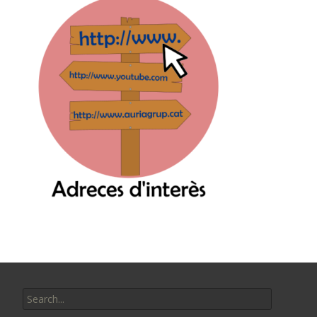
Search
for: