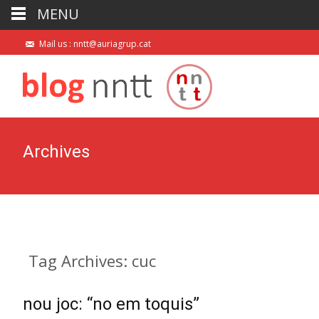
MENU
Mail us : nntt@auriagrup.cat
Archives
Tag Archives: cuc
nou joc: “no em toquis”