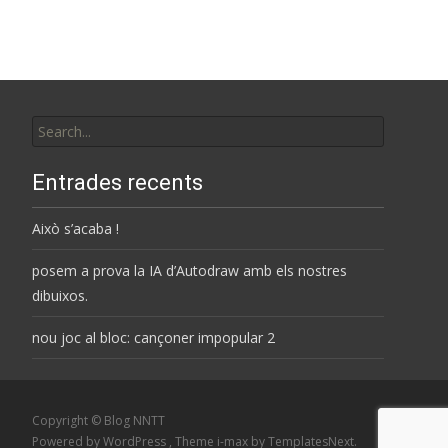
Search
for:
Entrades recents
Això s’acaba !
posem a prova la IA d’Autodraw amb els nostres
dibuixos.
nou joc al bloc: cançoner impopular 2
Copyright © Blog NNTT
Powered by WordPress
, Theme
i-max
by TemplatesNext.