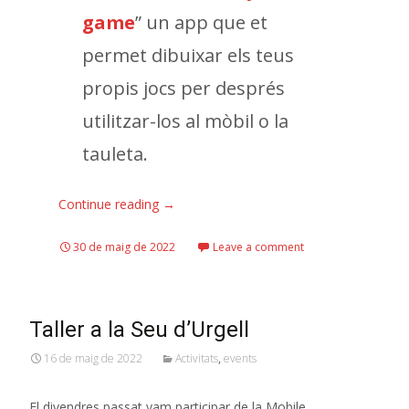
game
” un app que et
permet dibuixar els teus
propis jocs per després
utilitzar-los al mòbil o la
tauleta.
Continue reading
→
30 de maig de 2022
Leave a comment
Taller a la Seu d’Urgell
16 de maig de 2022
Activitats
,
events
El divendres passat vam participar de la Mobile