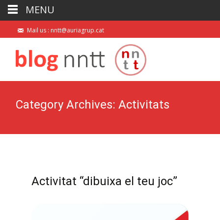
MENU
Mail us : nntt@auriagrup.cat
Category Archives: Activitats
Activitat “dibuixa el teu joc”