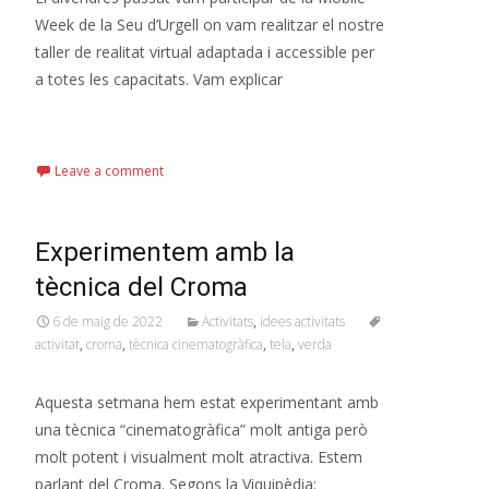
Week de la Seu d’Urgell on vam realitzar el nostre
taller de realitat virtual adaptada i accessible per
a totes les capacitats. Vam explicar
Read More…
Leave a comment
Experimentem amb la
tècnica del Croma
6 de maig de 2022
Activitats
,
idees activitats
activitat
,
croma
,
tècnica cinematogràfica
,
tela
,
verda
Aquesta setmana hem estat experimentant amb
una tècnica “cinematogràfica” molt antiga però
molt potent i visualment molt atractiva. Estem
parlant del Croma. Segons la Viquipèdia: