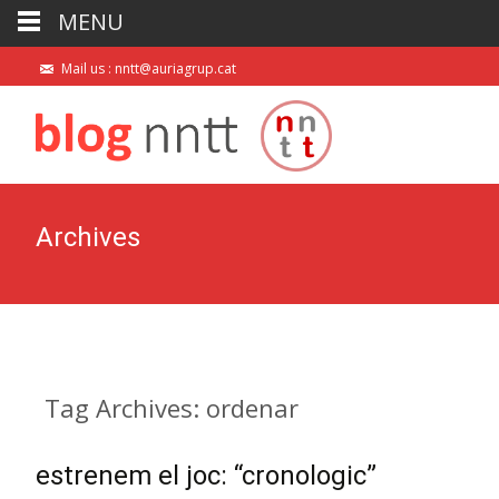
MENU
Mail us : nntt@auriagrup.cat
Archives
Tag Archives: ordenar
estrenem el joc: “cronologic”