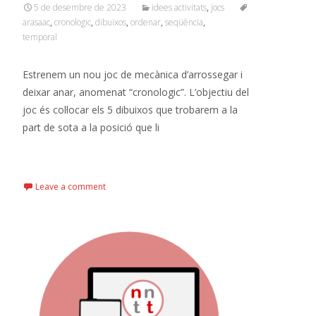
5 de desembre de 2023
idees activitats
,
jocs
arasaac
,
cronologic
,
dibuixos
,
ordenar
,
seqüència
,
temporal
Estrenem un nou joc de mecànica d’arrossegar i
deixar anar, anomenat “cronologic”. L’objectiu del
joc és col·locar els 5 dibuixos que trobarem a la
part de sota a la posició que li
Read More…
Leave a comment