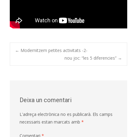
Post
←
Modernitzem petites activitats -2-
nou joc: “les 5 diferencies”
→
navigation
Deixa un comentari
L'adreça electrònica no es publicarà.
Els camps
necessaris estan marcats amb
*
Comentari
*