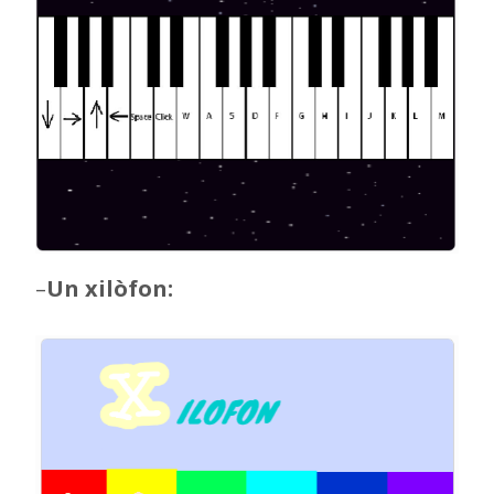
–
Un xilòfon: