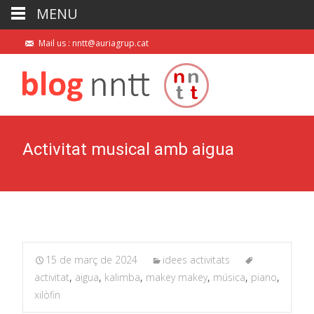
MENU
Mail us : nntt@auriagrup.cat
Activitat musical amb aigua
15 de març de 2024
idees activitats
activitat
,
aigua
,
kalimba
,
makey makey
,
música
,
piano
,
xilòfin