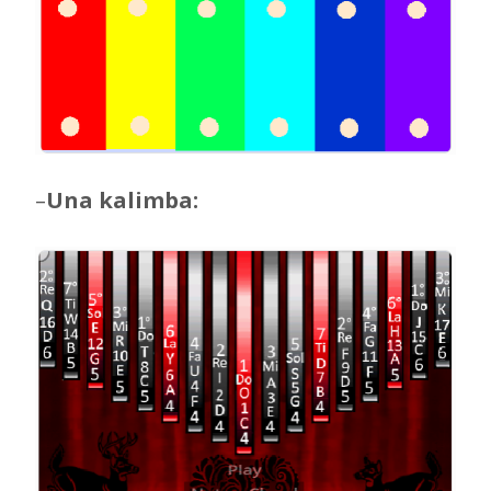
–
Una kalimba: